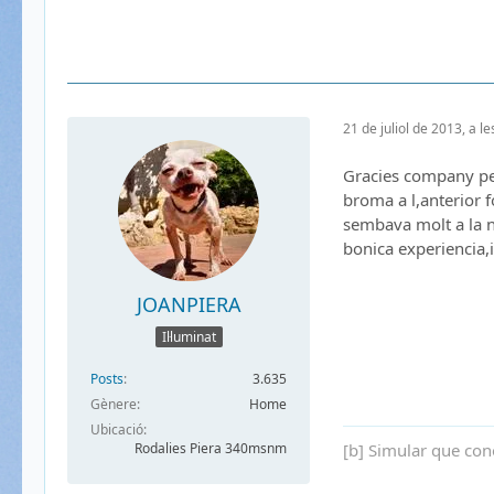
21 de juliol de 2013, a l
Gracies company per 
broma a l,anterior 
sembava molt a la ne
bonica experiencia,
JOANPIERA
Il·luminat
Posts
3.635
Gènere
Home
Ubicació
Rodalies Piera 340msnm
[b] Simular que con