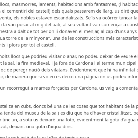
e llocs, masmorres, laments, habitacions amb fantasmes, (l'habitaci
a el cementiri del castell) dels quals passarem de llarg, us diré q
nta, els nobles estaven escandalitzats. Se'ls va ocórrer tancar l
 i la van posar al mig del pati, al seu voltant van començar a cons
estra a dalt de tot per on li donaven el menjar, al cap d'uns anys
a torre de la minyona", una de les construccions més característi
 i plors per tot el castell.
olts llocs que podríeu visitar o anar, no podeu deixar de veure el 
 la sal, la fira medieval, i ja fora de Cardona i al terme municipal 
lloc de peregrinació dels vilatans. Evidentment que hi ha infinitat
car, de manera que si voleu es deixo una pàgina on us podeu inf
 un recorregut a marxes forçades per Cardona, us vaig a comenta
staliza en cubs, doncs bé una de les coses que tot habitant de la p
a tenda del museu de la sal) es diu que ha d'haver cristal.litzat,
en tinc un, a sota us deixaré una foto, evidentment la gota d'aigua 
litzat, deixant una gota d'aigua dins.
n la població de la sal s'ha de tenir a casa.