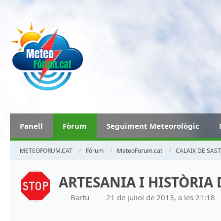
Panell
Fòrum
Seguiment Meteorològic
METEOFORUM.CAT
Fòrum
MeteoForum.cat
CALAIX DE SAS
ARTESANIA I HISTÒRIA
Bartu
21 de juliol de 2013, a les 21:18