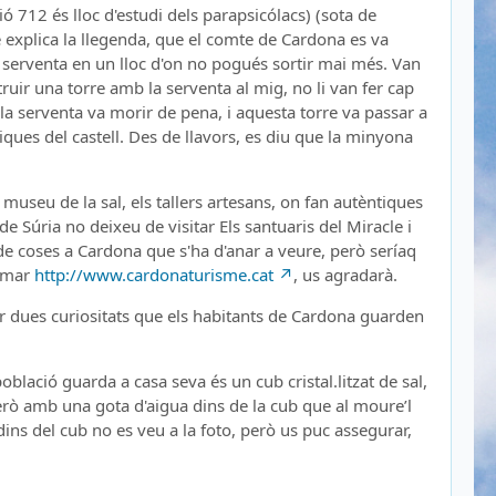
ó 712 és lloc d'estudi dels parapsicólacs) (sota de
ue explica la llegenda, que el comte de Cardona es va
a serventa en un lloc d'on no pogués sortir mai més. Van
truir una torre amb la serventa al mig, no li van fer cap
 la serventa va morir de pena, i aquesta torre va passar a
ques del castell. Des de llavors, es diu que la minyona
museu de la sal, els tallers artesans, on fan autèntiques
de Súria no deixeu de visitar Els santuaris del Miracle i
 de coses a Cardona que s'ha d'anar a veure, però seríaq
ormar
http://www.cardonaturisme.cat
, us agradarà.
r dues curiositats que els habitants de Cardona guarden
oblació guarda a casa seva és un cub cristal.litzat de sal,
 però amb una gota d'aigua dins de la cub que al moure’l
dins del cub no es veu a la foto, però us puc assegurar,