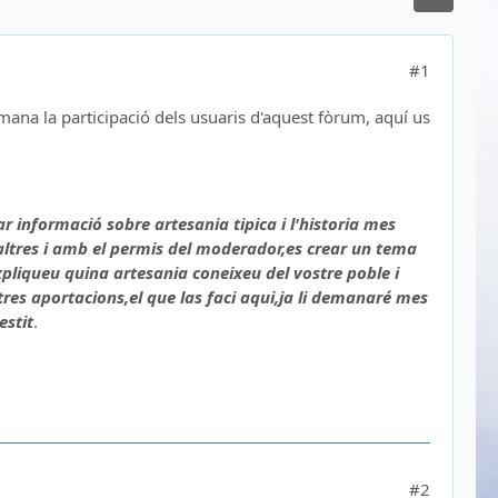
#1
na la participació dels usuaris d'aquest fòrum, aquí us
r informació sobre artesania tipica i l'historia mes
altres i amb el permis del moderador,es crear un tema
xpliqueu quina artesania coneixeu del vostre poble i
stres aportacions,el que las faci aqui,ja li demanaré mes
estit
.
#2