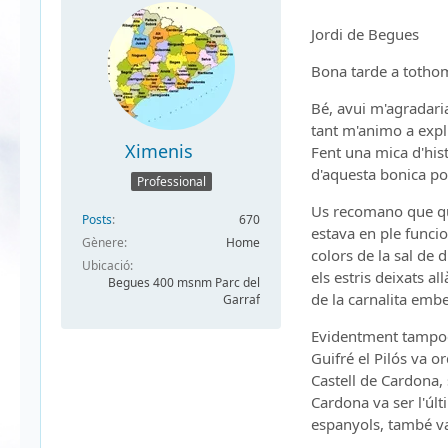
Jordi de Begues
Bona tarde a totho
Bé, avui m'agradaria
tant m'animo a expl
Ximenis
Fent una mica d'his
d'aquesta bonica po
Professional
Us recomano que qua
Posts
670
estava en ple funcio
Gènere
Home
colors de la sal de d
Ubicació
els estris deixats al
Begues 400 msnm Parc del
de la carnalita embel
Garraf
Evidentment tampoc p
Guifré el Pilós va o
Castell de Cardona, 
Cardona va ser l'úl
espanyols, també va 