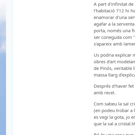
A part d'infinitat d
l'habitació 712 hi h
enamorar d'una serve
agafar a la serventa
porta, només una fin
ser coneguda com "L
s'apareix amb laments
Us podria explicar m
obres d'art modelant
de Pinós, veritable 
massa llarg d'expli
Després d'haver fet
amb recel.
Com sabeu la sal cri
(en podeu trobar a l
es vegi la gota, jo 
que la sal a cristal.
Bé és una cosa que e