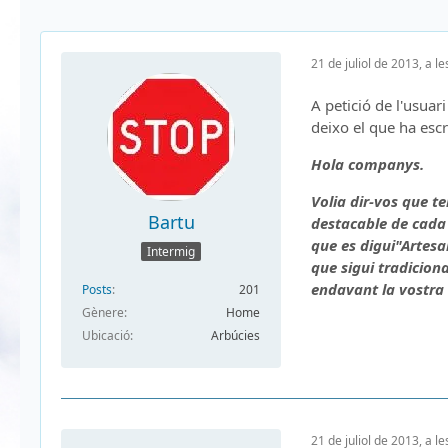
21 de juliol de 2013, a l
A petició de l'usua
deixo el que ha escri
Hola companys.
Volia dir-vos que t
Bartu
destacable de cada 
que es digui"Artesa
Intermig
que sigui tradiciona
endavant la vostra 
Posts
201
Gènere
Home
Ubicació
Arbúcies
21 de juliol de 2013, a l