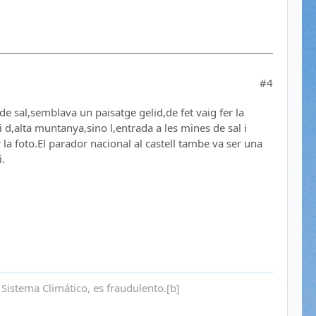
#4
e sal,semblava un paisatge gelid,de fet vaig fer la
d,alta muntanya,sino l,entrada a les mines de sal i
la foto.El parador nacional al castell tambe va ser una
i.
Sistema Climático, es fraudulento.[b]