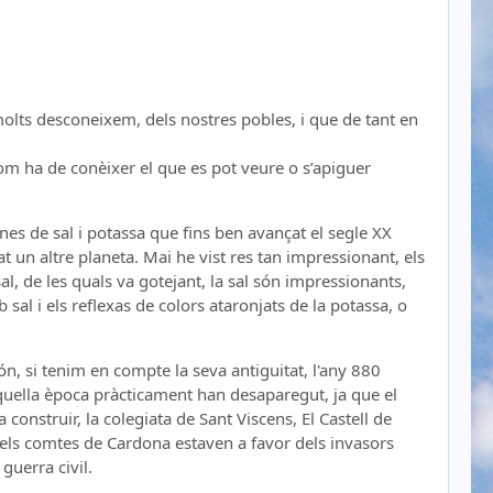
molts desconeixem, dels nostres pobles, i que de tant en
om ha de conèixer el que es pot veure o s’apiguer
es de sal i potassa que fins ben avançat el segle XX
at un altre planeta. Mai he vist res tan impressionant, els
sal, de les quals va gotejant, la sal són impressionants,
b sal i els reflexas de colors ataronjats de la potassa, o
n, si tenim en compte la seva antiguitat, l'any 880
'aquella època pràcticament han desaparegut, ja que el
construir, la colegiata de Sant Viscens, El Castell de
 els comtes de Cardona estaven a favor dels invasors
guerra civil.