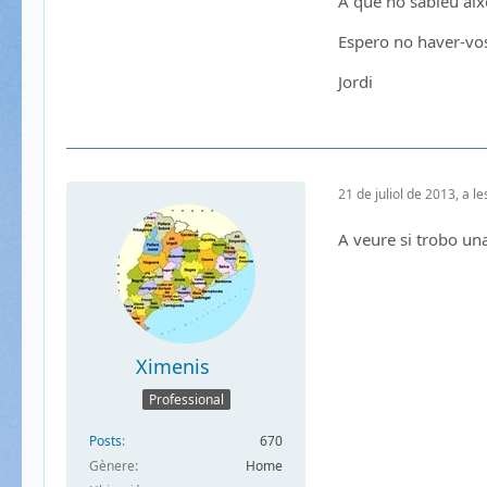
A que no sabíeu això
Espero no haver-vos
Jordi
21 de juliol de 2013, a l
A veure si trobo una
Ximenis
Professional
Posts
670
Gènere
Home