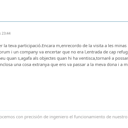
es 23:44
la teva participació.Encara m,enrecordo de la visita a les minas d
forum i un company va encertar que no era l,entrada de cap refugi 
u quan s,agafa als objectes quan hi ha ventisca,tornaré a possar 
inclosa una cosa extranya que ens va passar a la meva dona i a m
ocemos con precisión de ingeniero el funcionamiento de nuestro 