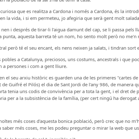
curiosa que es realitza a Cardona i només a Cardona, és la introdu
en la vida, i si em permeteu, jo afegiria que serà gent molt salada
nen i després de tirar-li l'aigua damunt del cap, se li passa pels l
a punta, aquesta barreta té un nom, ho sento molt però no me'n r
l però té el seu encant, els nens neixen ja salats, i tindran sort en
 pobles a Catalunya, preciosos, uns costums, ancestrals i que po
m a persones i com a gent lliure.
 en el seu arxiu històric es guarden una de les primeres "cartes 
 de Guifré el Pilós) el dia de Sant Jordi de l'any 986, de manera q
ta tenia uns codis de convivència per a tota la gent, i el dret de
ària per a la subsistència de la família, (per cert ningú ha derogat
moltes més coses d'aquesta bonica població, però crec que no m’h
u saber més coses, me les podeu preguntar o mirar la web que u