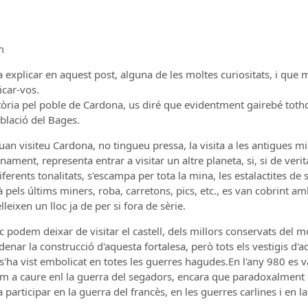
m
 explicar en aquest post, alguna de les moltes curiositats, i que 
icar-vos.
tòria pel poble de Cardona, us diré que evidentment gairebé toth
blació del Bages.
n visiteu Cardona, no tingueu pressa, la visita a les antigues min
nament, representa entrar a visitar un altre planeta, si, si de verit
iferents tonalitats, s'escampa per tota la mina, les estalactites de 
là pels últims miners, roba, carretons, pics, etc., es van cobrint am
leixen un lloc ja de per si fora de sèrie.
odem deixar de visitar el castell, dels millors conservats del mó
rdenar la construcció d'aquesta fortalesa, però tots els vestigis d
s'ha vist embolicat en totes les guerres hagudes.En l'any 980 es va 
tim a caure enl la guerra del segadors, encara que paradoxalment
participar en la guerra del francès, en les guerres carlines i en la 