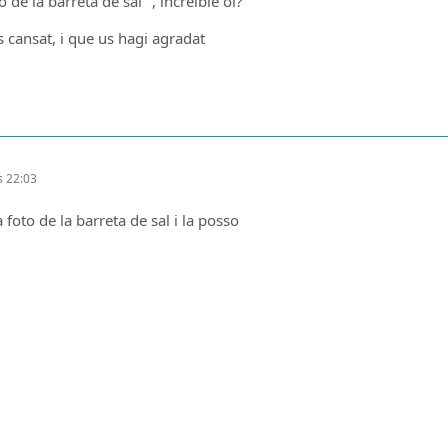
 de la barreta de sal ", increïble oi?
 cansat, i que us hagi agradat
es 22:03
 foto de la barreta de sal i la posso