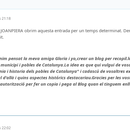
es 21:18
ri JOANPIERA obrim aquesta entrada per un temps determinat. Dema
t.
enim pensat la meva amiga Gloria i yo,crear un blog per recopil.la
municipi i pobles de Catalunya.La idea es que qui vulgui de vos
nia i historia dels pobles de Catalunya" i cadascú de vosaltres e
l d'allà i quins aspectes histórics destacariau.Gracies per les vo
autorització per fer un copia i pega al Blog quan el tinguem enll
es 22:02