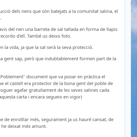
cció dels nens que són batejats a la comunitat salina, el
.
lavis del nen una barreta de sal tallada en forma de llapis
ecordo d'ell. També us deixo foto.
 la vida, ja que la sal serà la seva protecció.
ca gent sap, però que indubtablement formen part de la
de Poblement" document que va posar en pràctica el
ue el castell era protector de la bona gent del poble de
 poguer agafar gratuïtament de les seves salines cada
 aquesta carta i encara segueix en vigor)
e de enrotllar més, segurament ja us hauré cansat, de
s he deixat més amunt.