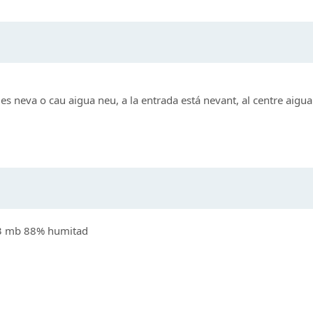
s neva o cau aigua neu, a la entrada está nevant, al centre aigu
03 mb 88% humitad