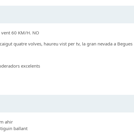
% vent 60 KM/H. NO
n caigut quatre volves, haureu vist per tv, la gran nevada a Begues
moderadors excelents
om ahir
tiguin ballant