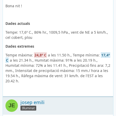
Bona nit !
Dades actuals
Tempe: 17,6º C., 86% hr., 1009,5 hPa., vent de NE a 5 km/h.,
cel cobert, plou
Dades extremes
Tempe màxima:
24,8º C
a les 11.50 h., Tempe mínima:
17,4º
C
a les 21.34 h., Humitat màxima: 91% a les 20.19 h.,
Humitat mínima: 72% a les 11.41 h., Precipitació fins ara: 7,2
mm., Intensitat de precipitació màxima: 15 mm./ hora a les
19.54 h., Ràfega màxima de vent: 31 km/h. de l'EST a les
20.42 h.
josep emili
Il·luminat