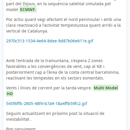
part del Dijous, en la sequència satelital simulada pel
model
ECMWF.
Poc actiu quant vagi afectant el nord peninsular i amb una
clara reactivació a l'activitat tempestuossa quant arribi a la
vertical de Catalunya.
2970c513-1534-4e64-8dee-8d87b06e611e.gif
Amb l'entrada de la tramuntana, s'espera 2 zones
favorables a les convergències de vent, cap al NE i
posteriorment cap a l'àrea de la costa central barcelonina,
reactivant les tempestes en els sectors esmentats.
Vents i línies de corrent per la tarda-vespre.
Multi Model
HD
545f6ffb-2805-48f4-b7a9-18a4ffb59fc2.gif
Seguim actualitzant en pròxims post la situació de
inestabilitat .
Bon seguiment