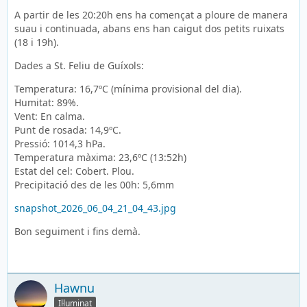
A partir de les 20:20h ens ha començat a ploure de manera
suau i continuada, abans ens han caigut dos petits ruixats
(18 i 19h).
Dades a St. Feliu de Guíxols:
Temperatura: 16,7ºC (mínima provisional del dia).
Humitat: 89%.
Vent: En calma.
Punt de rosada: 14,9ºC.
Pressió: 1014,3 hPa.
Temperatura màxima: 23,6ºC (13:52h)
Estat del cel: Cobert. Plou.
Precipitació des de les 00h: 5,6mm
snapshot_2026_06_04_21_04_43.jpg
Bon seguiment i fins demà.
Hawnu
Il·luminat