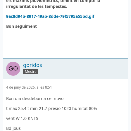
els màxims pluviomètrics, tenint en compte la
irregularitat de les tempestes.
9ac8d94b-8917-49ab-8dde-79f5795a55bd.gif
Bon seguiment
goridos
Mestre
4 de juny de 2026, a les 8:51
Bon dia desdebarna cel nuvol
t max 25.4 t min 21.7 presio 1020 humitat 80%
vent W 1.0 KNTS
Bdijous