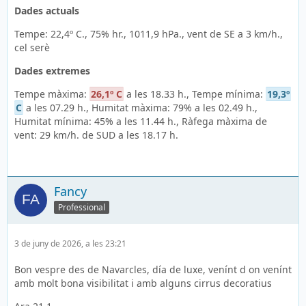
Dades actuals
Tempe: 22,4º C., 75% hr., 1011,9 hPa., vent de SE a 3 km/h.,
cel serè
Dades extremes
Tempe màxima:
26,1º C
a les 18.33 h., Tempe mínima:
19,3º
C
a les 07.29 h., Humitat màxima: 79% a les 02.49 h.,
Humitat mínima: 45% a les 11.44 h., Ràfega màxima de
vent: 29 km/h. de SUD a les 18.17 h.
Fancy
Professional
3 de juny de 2026, a les 23:21
Bon vespre des de Navarcles, día de luxe, venínt d on venínt
amb molt bona visibilitat i amb alguns cirrus decoratius