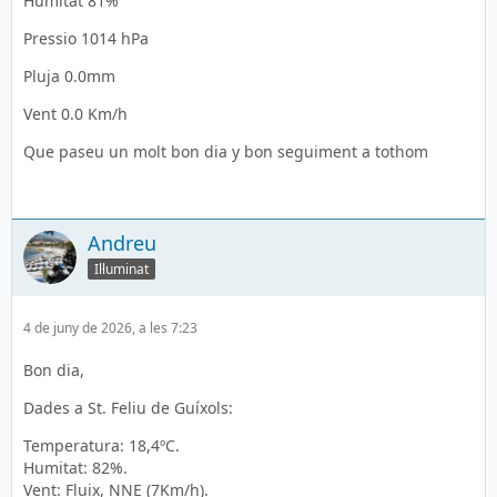
Humitat 81%
Pressio 1014 hPa
Pluja 0.0mm
Vent 0.0 Km/h
Que paseu un molt bon dia y bon seguiment a tothom
Andreu
Il·luminat
4 de juny de 2026, a les 7:23
Bon dia,
Dades a St. Feliu de Guíxols:
Temperatura: 18,4ºC.
Humitat: 82%.
Vent: Fluix, NNE (7Km/h).