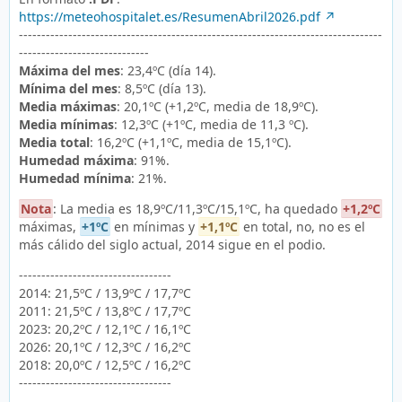
https://meteohospitalet.es/ResumenAbril2026.pdf
---------------------------------------------------------------------------------
-----------------------------
Máxima del mes
: 23,4ºC (día 14).
Mínima del mes
: 8,5ºC (día 13).
Media máximas
: 20,1ºC (+1,2ºC, media de 18,9ºC).
Media mínimas
: 12,3ºC (+1ºC, media de 11,3 ºC).
Media total
: 16,2ºC (+1,1ºC, media de 15,1ºC).
Humedad máxima
: 91%.
Humedad mínima
: 21%.
Nota
: La media es 18,9ºC/11,3ºC/15,1ºC, ha quedado
+1,2ºC
máximas,
+1ºC
en mínimas y
+1,1ºC
en total, no, no es el
más cálido del siglo actual, 2014 sigue en el podio.
----------------------------------
2014: 21,5ºC / 13,9ºC / 17,7ºC
2011: 21,5ºC / 13,8ºC / 17,7ºC
2023: 20,2ºC / 12,1ºC / 16,1ºC
2026: 20,1ºC / 12,3ºC / 16,2ºC
2018: 20,0ºC / 12,5ºC / 16,2ºC
----------------------------------