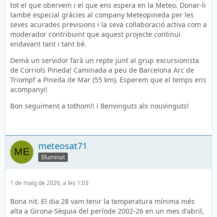
tot el que obervem i el que ens espera en la Meteo. Donar-li
també especial gràcies al company Meteopineda per les
seves acurades previsions i la seva col·laboració activa com a
moderador contribuint que aquest projecte continui
endavant tant i tant bé.
Demà un servidor farà un repte junt al grup excursionista
de Corriols Pineda! Caminada a peu de Barcelona Arc de
Triompf a Pineda de Mar (55 km). Esperem que el temps ens
acompanyi!
Bon seguiment a tothom!! i Benvinguts als nouvinguts!
meteosat71
Il·luminat
1 de maig de 2026, a les 1:03
Bona nit. El dia 28 vam tenir la temperatura mínima més
alta a Girona-Sèquia del període 2002-26 en un mes d'abril,