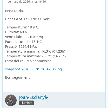
1 de maig de 2026, a les 16:46
Bona tarda,
Dades a St. Feliu de Guíxols:
Temperatura: 18,9ºC.
Humitat: 69%.
Vent: Fluix, SE (10Km/h).
Punt de rosada: 13,1ºC.
Pressió: 1024,4 hPa.
Temperatura mínima: 16,3ºC (07:23h)
Temperatura màxima: 20,3ºC (14:26h)
Estat del cel: Molt ennuvolat.
snapshot_2026_05_01_16_42_35.jpg
Bon seguiment.
Joan-Esclanyà-
Il·luminat