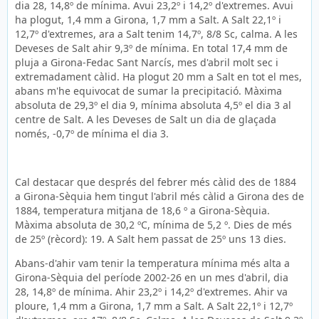
dia 28, 14,8º de mínima. Avui 23,2º i 14,2º d'extremes. Avui
ha plogut, 1,4 mm a Girona, 1,7 mm a Salt. A Salt 22,1º i
12,7º d'extremes, ara a Salt tenim 14,7º, 8/8 Sc, calma. A les
Deveses de Salt ahir 9,3º de mínima. En total 17,4 mm de
pluja a Girona-Fedac Sant Narcís, mes d'abril molt sec i
extremadament càlid. Ha plogut 20 mm a Salt en tot el mes,
abans m'he equivocat de sumar la precipitació. Màxima
absoluta de 29,3º el dia 9, mínima absoluta 4,5º el dia 3 al
centre de Salt. A les Deveses de Salt un dia de glaçada
només, -0,7º de mínima el dia 3.
Cal destacar que després del febrer més càlid des de 1884
a Girona-Sèquia hem tingut l'abril més càlid a Girona des de
1884, temperatura mitjana de 18,6 º a Girona-Sèquia.
Màxima absoluta de 30,2 ºC, mínima de 5,2 º. Dies de més
de 25º (rècord): 19. A Salt hem passat de 25º uns 13 dies.
Abans-d'ahir vam tenir la temperatura mínima més alta a
Girona-Sèquia del període 2002-26 en un mes d'abril, dia
28, 14,8º de mínima. Ahir 23,2º i 14,2º d'extremes. Ahir va
ploure, 1,4 mm a Girona, 1,7 mm a Salt. A Salt 22,1º i 12,7º