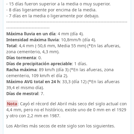
- 15 días fueron superior a la media o muy superior.
- 8 días ligeramente por encima de la media.
- 7 días en la media o ligeramente por debajo.
---------------------------------------------------------------------------------
-----------------------------
Máxima lluvia en un día
: 4 mm (día 4).
Intensidad máxima lluvia
: 10,8mm/h (día 4).
Total
: 4,4 mm (-50,6 mm, Media 55 mm) (*En las afueras,
zona cementerio, 4,3 mm).
Días tormenta
: 0.
Días de precipitación apreciable
: 1 días.
Racha máxima
: 89 km/h (día 3) (*En las afueras, zona
cementerio, 109 km/h el día 2).
Máximo AVG total en 24 h
: 33,3 (día 12) (*En las afueras
39,4 el mismo día).
Días de mestral
: 7.
Nota
: Cayó el récord del Abril más seco del siglo actual con
4,4 mm, pero no el histórico, existe uno de 0 mm en el 1929
y otro con 2,2 mm en 1987.
Los Abriles más secos de este siglo son los siguientes.