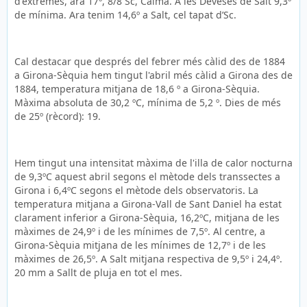
d'extremes, ara 17º, 8/8 Sc, Calma. A les Deveses de Salt 9,3º
de mínima. Ara tenim 14,6º a Salt, cel tapat d’Sc.
Cal destacar que després del febrer més càlid des de 1884
a Girona-Sèquia hem tingut l'abril més càlid a Girona des de
1884, temperatura mitjana de 18,6 º a Girona-Sèquia.
Màxima absoluta de 30,2 ºC, mínima de 5,2 º. Dies de més
de 25º (rècord): 19.
Hem tingut una intensitat màxima de l'illa de calor nocturna
de 9,3ºC aquest abril segons el mètode dels transsectes a
Girona i 6,4ºC segons el mètode dels observatoris. La
temperatura mitjana a Girona-Vall de Sant Daniel ha estat
clarament inferior a Girona-Sèquia, 16,2ºC, mitjana de les
màximes de 24,9º i de les mínimes de 7,5º. Al centre, a
Girona-Sèquia mitjana de les mínimes de 12,7º i de les
màximes de 26,5º. A Salt mitjana respectiva de 9,5º i 24,4º.
20 mm a Sallt de pluja en tot el mes.