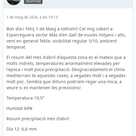
Il·luminat
1 de maig de 2026, a les 10:13
Bon día i Feliç 1 de Maig a tothom!! Cel mig cobert a
Esparreguera sector Más d'en Gall de nuvols mitjans i alts,
vent en general feble, visibilitat regular 5/10, ambient
temperat.
El resum del mes d'abril d'aquesta zona es el mateix que a
molts indrets, temperatures anormalment elevades per
l'epoca i molt poca precipitació. Desgraciadament el clima
mediterrani te aquestes coses, a vegades molt i a vegades
molt poc. Sembla que dilluns podriem regar una mica, a
veure si es mantenen les previsions!
Temperatura 19,5°
Humitat 64%
Resum precipitació mes d'abril
Día 12: 6,6 mm