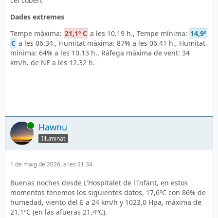
cel cobert
Dades extremes
Tempe màxima:
21,1º C
a les 10.19 h., Tempe mínima:
14,9º
C
a les 06.34., Humitat màxima: 87% a les 06.41 h., Humitat
mínima: 64% a les 10.13 h., Ràfega màxima de vent: 34
km/h. de NE a les 12.32 h.
En línia
Hawnu
Il·luminat
1 de maig de 2026, a les 21:34
Buenas noches desde L'Hospitalet de l'Infant, en estos
momentos tenemos los siguientes datos, 17,6ºC con 86% de
humedad, viento del E a 24 km/h y 1023,0 Hpa, máxima de
21,1ºC (en las afueras 21,4ºC).