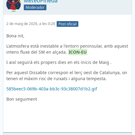
MeteoPineda
Moderador
2 de maig de 2026, a les 0:28
Post oficial
Bona nit,
L'atmosfera està inestable a l'entorn peninsular, amb aquest
intens fluxe del SW en alçada.
ICON-EU
I així seguirà els propers dies en els inicis de Maig .
Per aquest Dissabte correspon el terç oest de Catalunya, on
tenen el màxim risc de ruixats i alguna tempesta.
585beec5-069b-403a-bb3c-93c38007d1b2.gif
Bon seguiment