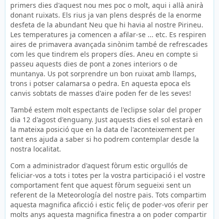
primers dies d'aquest nou mes poc o molt, aqui i allà anirà
donant ruixats. Els rius ja van plens després de la enorme
desfeta de la abundant Neu que hi havia al nostre Pirineu.
Les temperatures ja comencen a afilar-se ... etc. Es respiren
aires de primavera avançada sinònim també de refrescades
com les que tindrem els propers díes. Aneu en compte si
passeu aquests dies de pont a zones interiors o de
muntanya. Us pot sorprendre un bon ruixat amb llamps,
trons i potser calamarsa o pedra. En aquesta epoca els
canvis sobtats de masses d'aire poden fer de les seves!
També estem molt espectants de l'eclipse solar del proper
dia 12 d'agost d'enguany. Just aquests dies el sol estarà en
la mateixa posició que en la data de l'aconteixement per
tant ens ajuda a saber si ho podrem contemplar desde la
nostra localitat.
Com a administrador d'aquest fòrum estic orgullós de
feliciar-vos a tots i totes per la vostra participació i el vostre
comportament fent que aquest fòrum segueixi sent un
referent de la Meteorología del nostre pais. Tots compartim
aquesta magnifica aficció i estic feliç de poder-vos oferir per
molts anys aquesta magnifica finestra a on poder compartir