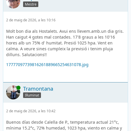
Mestre
2 de maig de 2026, a les 10:16
Molt bon dia als Hostalets. Avui ens llevem.amb.un dia gris.
Han caigut 4 gotes mal contades. 17'8 graus a les 10'16
hores alb un 75% d' humitat. Presió 1025 hpa. Vent en
calma. A veure sines cumpleix la previsió i tenim pluja
dilluns. Salutacions!!
17777097739816261889665254631078.jpg
En línia
Tramontana
Il·luminat
2 de maig de 2026, a les 10:42
Buenos días desde Calella de P., temperatura actual 21°c,
mínima 15.2°c, 72% humedad, 1023 hpa, viento en calma y