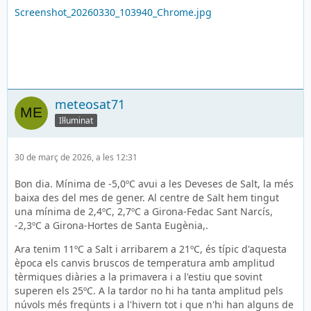
Screenshot_20260330_103940_Chrome.jpg
meteosat71
Il·luminat
30 de març de 2026, a les 12:31
Bon dia. Mínima de -5,0ºC avui a les Deveses de Salt, la més
baixa des del mes de gener. Al centre de Salt hem tingut
una mínima de 2,4ºC, 2,7ºC a Girona-Fedac Sant Narcís,
-2,3ºC a Girona-Hortes de Santa Eugènia,.
Ara tenim 11ºC a Salt i arribarem a 21ºC, és típic d'aquesta
època els canvis bruscos de temperatura amb amplitud
tèrmiques diàries a la primavera i a l'estiu que sovint
superen els 25ºC. A la tardor no hi ha tanta amplitud pels
núvols més freqünts i a l'hivern tot i que n'hi han alguns de