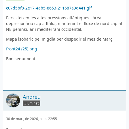
c07d5bf8-2e17-4ab5-8653-211687a9d441.gif
Persisteixen les altes pressions atlàntiques i àrea
depresionària cap a Itàlia, mantenint el fluxe de nord cap al
NE peninsular i mediterrani occidental.
Mapa isobàric pel migdia per despedir el mes de Març .
front24 (25).png
Bon seguiment
Andreu
Il·luminat
30 de març de 2026, a les 22:55