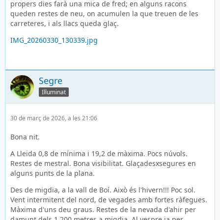
propers dies farà una mica de fred; en alguns racons
queden restes de neu, on acumulen la que treuen de les
carreteres, i als llacs queda glaç.
IMG_20260330_130339.jpg
Segre
Il·luminat
30 de març de 2026, a les 21:06
Bona nit.
A Lleida 0,8 de mínima i 19,2 de màxima. Pocs núvols.
Restes de mestral. Bona visibilitat. Glaçadesxsegures en
alguns punts de la plana.
Des de migdia, a la vall de Boí. Això és l'hivern!!! Poc sol.
Vent intermitent del nord, de vegades amb fortes ràfegues.
Màxima d'uns deu graus. Restes de la nevada d'ahir per
damunt dels 1.200 metres a migdia. Al vespre ja per