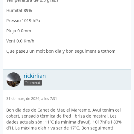
Temperatura de 6.5 graus
Humitat 89%
Pressio 1019 hPa
Pluja 0.0mm
Vent 0.0 Km/h
Que paseu un molt bon dia y bon seguiment a tothom
rickirlian
Il·luminat
31 de març de 2026, a les 7:31
Bon dia des de Canet de Mar, el Maresme. Avui tenim cel
cobert, sensació tèrmica de fred i brisa de mestral. Les
dades actuals són: 11ºC (la mínima d'avui), 1017hPa i 83%
d'H. La màxima d'ahir va ser de 17ºC. Bon seguiment!