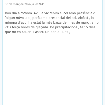
30 de març de 2026, a les 9:41
Bon dia a tothom. Avui a Vic tenim el cel amb presència d
´algun núvol alt , però amb presencial del sol. Això sí , la
mínima d´avui ha estat la més baixa del mes de març , amb
-3º i força hores de glaçada. De precipitacions , fa 15 dies
que no en cauen. Passeu un bon dilluns ,