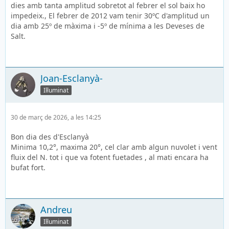
dies amb tanta amplitud sobretot al febrer el sol baix ho
impedeix., El febrer de 2012 vam tenir 30ºC d'amplitud un
dia amb 25º de màxima i -5º de mínima a les Deveses de
Salt.
Joan-Esclanyà-
Il·luminat
30 de març de 2026, a les 14:25
Bon dia des d'Esclanyà
Minima 10,2°, maxima 20°, cel clar amb algun nuvolet i vent
fluix del N. tot i que va fotent fuetades , al mati encara ha
bufat fort.
Andreu
Il·luminat