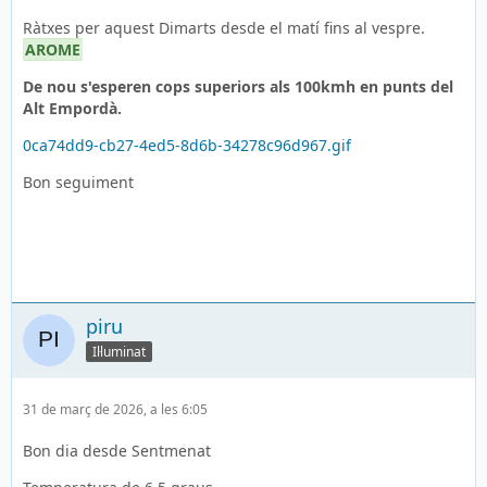
Ràtxes per aquest Dimarts desde el matí fins al vespre.
AROME
De nou s'esperen cops superiors als 100kmh en punts del
Alt Empordà.
0ca74dd9-cb27-4ed5-8d6b-34278c96d967.gif
Bon seguiment
piru
Il·luminat
31 de març de 2026, a les 6:05
Bon dia desde Sentmenat