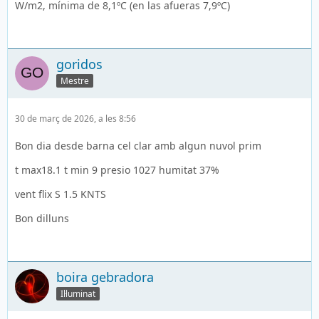
W/m2, mínima de 8,1ºC (en las afueras 7,9ºC)
goridos
Mestre
30 de març de 2026, a les 8:56
Bon dia desde barna cel clar amb algun nuvol prim
t max18.1 t min 9 presio 1027 humitat 37%
vent flix S 1.5 KNTS
Bon dilluns
boira gebradora
Il·luminat