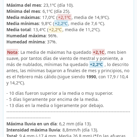
Máxima del mes
: 23,1ºC (día 10).
Mínima del mes
: 6,1ºC (día 25).
Media máximas
: 17,0ºC (
+2,1ºC
, media de 14,9ºC).
Media mínimas
: 9,8ºC (
+2,2ºC
, media de 7,6 ºC).
Media total
: 13,4ºC (
+2,2ºC
, media de 11,2ºC).
Humedad máxima
: 96%.
Humedad mínima
: 37%.
Nota
: La media de máximas ha quedado
+2,1C
, mes bien
suave, por tantos días de viento de mestral y poniente, a
más de nublados, mínimas ha quedado
+2,2ºC
, lo descrito
antes, las mínimas bajaron a finales de mes y principios, no
es el Febrero más cálido (sigue siendo
1990
, con 17,9 / 10,4
y 14,2ºC).
- 10 días fueron superior a la media o muy superior.
- 5 días ligeramente por encima de la media.
- 13 días en la media o ligeramente por debajo.
---------------------------------------------------------------------------------
-----------------------------
Máxima lluvia en un día
: 6,2 mm (día 13).
Intensidad máxima lluvia
: 8,8mm/h (día 13).
Total
: 9,4 mm (-17,4 mm, Media 26,8 mm) (*En las afueras,