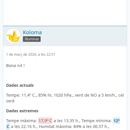
Koloma
Il·luminat
1 de març de 2026, a les 22:51
Bona nit !
Dades actuals
Tempe: 11,4º C., 85% hr, 1020 hPa., vent de NO a 5 km/h., cel
serè
Dades extremes
Tempe màxima:
17,9º C
a les 13.35 h., Tempe mínima:
12º
C
a les 22.16 h., Humitat màxima: 84% a les 00.57 h.,