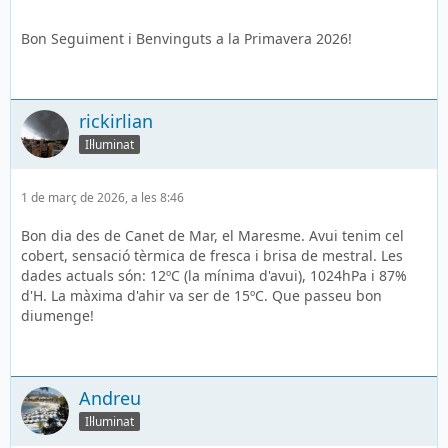
Bon Seguiment i Benvinguts a la Primavera 2026!
rickirlian
Il·luminat
1 de març de 2026, a les 8:46
Bon dia des de Canet de Mar, el Maresme. Avui tenim cel
cobert, sensació tèrmica de fresca i brisa de mestral. Les
dades actuals són: 12ºC (la mínima d'avui), 1024hPa i 87%
d'H. La màxima d'ahir va ser de 15ºC. Que passeu bon
diumenge!
Andreu
Il·luminat