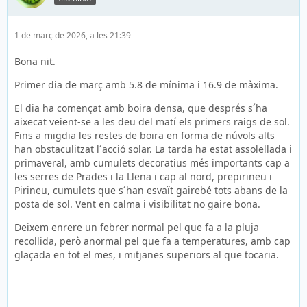
1 de març de 2026, a les 21:39
Bona nit.
Primer dia de març amb 5.8 de mínima i 16.9 de màxima.
El dia ha començat amb boira densa, que després s´ha
aixecat veient-se a les deu del matí els primers raigs de sol.
Fins a migdia les restes de boira en forma de núvols alts
han obstaculitzat l´acció solar. La tarda ha estat assolellada i
primaveral, amb cumulets decoratius més importants cap a
les serres de Prades i la Llena i cap al nord, prepirineu i
Pirineu, cumulets que s´han esvaït gairebé tots abans de la
posta de sol. Vent en calma i visibilitat no gaire bona.
Deixem enrere un febrer normal pel que fa a la pluja
recollida, però anormal pel que fa a temperatures, amb cap
glaçada en tot el mes, i mitjanes superiors al que tocaria.