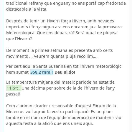
tradicional refrany que enguany no ens portá cap fredorada
destacable a la vista.
Després de tenir un Hivern força Hivern, amb nevades
importants i força aigua ara ens encarem ja a la prmavera
Meteorològica! Que ens depararà? Serà igual de plujosa
que l'Hivern?
De moment la primea setmana es presenta amb certs
moviments ... Veurem quanta pluja recollim....
Per cert aqui a Santa Susanna
en tot l'hivern meteorològic
hem sumat
358,2 mm !
Deu ni do!
La
temperatura mitjana
del mateix periode ha estat de
11,6ºc.
Una dècima per sobre de la de l'hivern de l'any
passat!
Com a administrador i resonsable d'aquest Fòrum de la
Meteo us vull agrair la vostra participació. Es un plaer
tambe en el nom de l'equip de moderació de mantenir viu
aquesta festa a la afició que ens uneix aqui.