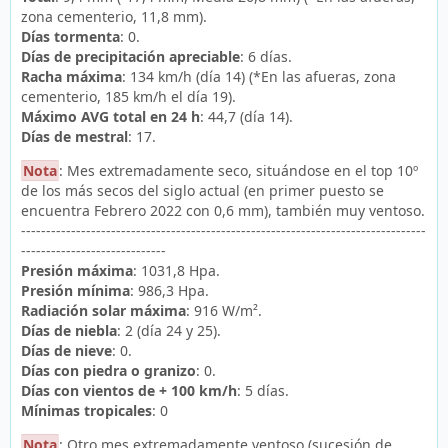
zona cementerio, 11,8 mm).
Días tormenta
: 0.
Días de precipitación apreciable
: 6 días.
Racha máxima
: 134 km/h (día 14) (*En las afueras, zona
cementerio, 185 km/h el día 19).
Máximo AVG total en 24 h
: 44,7 (día 14).
Días de mestral
: 17.
Nota
: Mes extremadamente seco, situándose en el top 10º
de los más secos del siglo actual (en primer puesto se
encuentra Febrero 2022 con 0,6 mm), también muy ventoso.
---------------------------------------------------------------------------------
-----------------------------
Presión máxima
: 1031,8 Hpa.
Presión mínima
: 986,3 Hpa.
Radiación solar máxima
: 916 W/m².
Días de niebla
: 2 (día 24 y 25).
Días de nieve
: 0.
Días con piedra o granizo
: 0.
Días con vientos de + 100 km/h
: 5 días.
Mínimas tropicales
: 0
Nota
: Otro mes extremadamente ventoso (sucesión de