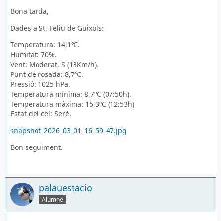
Bona tarda,
Dades a St. Feliu de Guíxols:
Temperatura: 14,1ºC.
Humitat: 70%.
Vent: Moderat, S (13Km/h).
Punt de rosada: 8,7ºC.
Pressió: 1025 hPa.
Temperatura mínima: 8,7ºC (07:50h).
Temperatura màxima: 15,3ºC (12:53h)
Estat del cel: Serè.
snapshot_2026_03_01_16_59_47.jpg
Bon seguiment.
palauestacio
Alumne