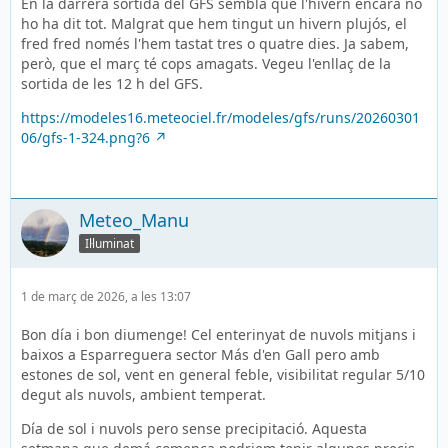
En la darrera sortida del GFS sembla que l'hivern encara no
ho ha dit tot. Malgrat que hem tingut un hivern plujós, el
fred fred només l'hem tastat tres o quatre dies. Ja sabem,
però, que el març té cops amagats. Vegeu l'enllaç de la
sortida de les 12 h del GFS.
https://modeles16.meteociel.fr/modeles/gfs/runs/20260301
06/gfs-1-324.png?6
Meteo_Manu
Il·luminat
1 de març de 2026, a les 13:07
Bon día i bon diumenge! Cel enterinyat de nuvols mitjans i
baixos a Esparreguera sector Más d'en Gall pero amb
estones de sol, vent en general feble, visibilitat regular 5/10
degut als nuvols, ambient temperat.
Día de sol i nuvols pero sense precipitació. Aquesta