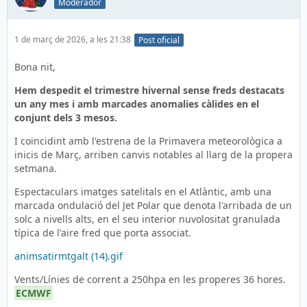
Moderador
1 de març de 2026, a les 21:38
Post oficial
Bona nit,
Hem despedit el trimestre hivernal sense freds destacats
un any mes i amb marcades anomalies càlides en el
conjunt dels 3 mesos.
I coincidint amb l'estrena de la Primavera meteorològica a
inicis de Març, arriben canvis notables al llarg de la propera
setmana.
Espectaculars imatges satelitals en el Atlàntic, amb una
marcada ondulació del Jet Polar que denota l'arribada de un
solc a nivells alts, en el seu interior nuvolositat granulada
típica de l'aire fred que porta associat.
animsatirmtgalt (14).gif
Vents/Línies de corrent a 250hpa en les properes 36 hores.
ECMWF