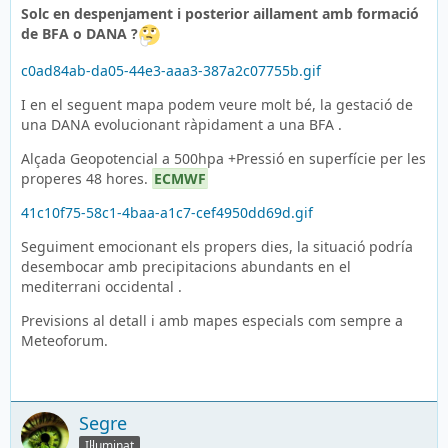
Solc en despenjament i posterior aillament amb formació
de BFA o DANA ?
c0ad84ab-da05-44e3-aaa3-387a2c07755b.gif
I en el seguent mapa podem veure molt bé, la gestació de
una DANA evolucionant ràpidament a una BFA .
Alçada Geopotencial a 500hpa +Pressió en superfície per les
properes 48 hores.
ECMWF
41c10f75-58c1-4baa-a1c7-cef4950dd69d.gif
Seguiment emocionant els propers dies, la situació podría
desembocar amb precipitacions abundants en el
mediterrani occidental .
Previsions al detall i amb mapes especials com sempre a
Meteoforum.
Segre
Il·luminat