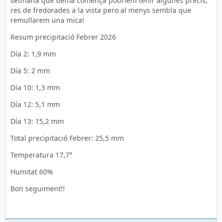
setmana que demá comença podriem tenir algunes precis,
res de fredorades a la vista pero al menys sembla que
remullarem una mica!
Resum precipitació Febrer 2026
Día 2: 1,9 mm
Día 5: 2 mm
Día 10: 1,3 mm
Día 12: 5,1 mm
Día 13: 15,2 mm
Total precipitació Febrer: 25,5 mm
Temperatura 17,7°
Humitat 60%
Bon seguiment!!