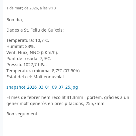
1 de març de 2026, a les 9:13
Bon dia,
Dades a St. Feliu de Guíxols:
Temperatura: 10,7ºC.
Humitat: 83%.
Vent: Fluix, NNO (5Km/h).
Punt de rosada: 7,9ºC.
Pressió: 1027,7 hPa.
Temperatura mínima: 8,7ºC (07:50h).
Estat del cel: Molt ennuvolat.
snapshot_2026_03_01_09_07_25.jpg
El mes de febrer hem recollit 31,3mm i portem, gràcies a un
gener molt generós en precipitacions, 255,7mm.
Bon seguiment.