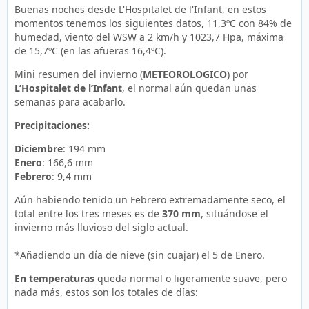
Buenas noches desde L'Hospitalet de l'Infant, en estos
momentos tenemos los siguientes datos, 11,3ºC con 84% de
humedad, viento del WSW a 2 km/h y 1023,7 Hpa, máxima
de 15,7ºC (en las afueras 16,4ºC).
Mini resumen del invierno (
METEOROLOGICO
) por
L’Hospitalet de l’Infant
, el normal aún quedan unas
semanas para acabarlo.
Precipitaciones:
Diciembre
: 194 mm
Enero
: 166,6 mm
Febrero
: 9,4 mm
Aún habiendo tenido un Febrero extremadamente seco, el
total entre los tres meses es de
370 mm
, situándose el
invierno más lluvioso del siglo actual.
*Añadiendo un día de nieve (sin cuajar) el 5 de Enero.
En temperaturas
queda normal o ligeramente suave, pero
nada más, estos son los totales de días: