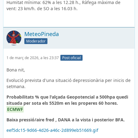
Humitat mínima: 62% a les 12.28 h., Ràfega màxima de
vent: 23 km/h. de SO a les 16.03 h.
MeteoPineda
Moderador
1 de març de 2026, a les 23:37
Post oficial
Bona nit,
Evolució prevista d'una situació depressionària per inicis de
setmana.
Probabilitats % que l'alçada Geopotencial a 500hpa quedi
situada per sota els 5520m en les properes 60 hores.
ECMWF
Baixa pressió/aire fred , DANA a la vista i posterior BFA.
eef5dc15-9d66-4d26-a46c-2d899eb51669.gif