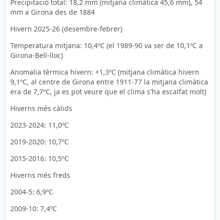
Precipitació total: 18,2 mm (mitjana climàtica 45,6 mm), 54
mm a Girona des de 1884
Hivern 2025-26 (desembre-febrer)
Temperatura mitjana: 10,4ºC (el 1989-90 va ser de 10,1ºC a
Girona-Bell-lloc)
Anomalia tèrmica hivern: +1,3ºC (mitjana climàtica hivern
9,1ºC, al centre de Girona entre 1911-77 la mitjana climàtica
era de 7,7ºC, ja es pot veure que el clima s'ha escalfat molt)
Hiverns més càlids
2023-2024: 11,0ºC
2019-2020: 10,7ºC
2015-2016: 10,5ºC
Hiverns més freds
2004-5: 6,9ºC
2009-10: 7,4ºC