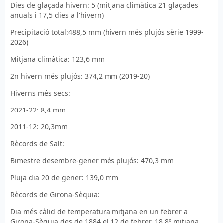
Dies de glaçada hivern: 5 (mitjana climàtica 21 glaçades
anuals i 17,5 dies a l'hivern)
Precipitació total:488,5 mm (hivern més plujós sèrie 1999-
2026)
Mitjana climàtica: 123,6 mm
2n hivern més plujós: 374,2 mm (2019-20)
Hiverns més secs:
2021-22: 8,4 mm
2011-12: 20,3mm
Rècords de Salt:
Bimestre desembre-gener més plujós: 470,3 mm
Pluja dia 20 de gener: 139,0 mm
Rècords de Girona-Sèquia:
Dia més càlid de temperatura mitjana en un febrer a
Girona-Sèquia des de 1884 el 12 de febrer, 18,8º mitjana.