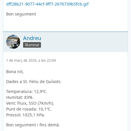
dff28b21-9077-44cf-9ff7-2676739b5fcb.gif
Bon seguiment
Andreu
Il·luminat
1 de març de 2026, a les 22:04
Bona nit,
Dades a St. Feliu de Guíxols:
Temperatura: 12,9ºC.
Humitat: 83%.
Vent: Fluix, SSO (7Km/h).
Punt de rosada: 10,1ºC.
Pressió: 1025,1 hPa.
Bon seguiment i fins demà.