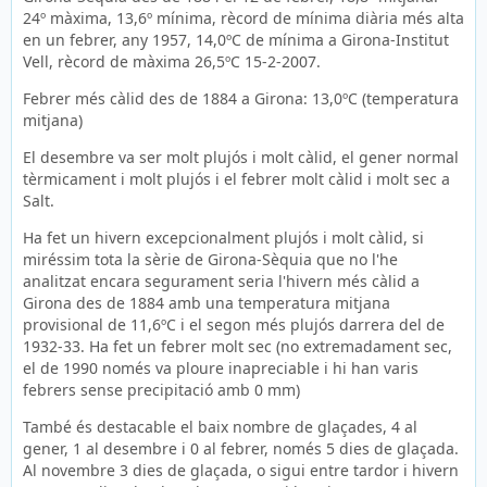
24º màxima, 13,6º mínima, rècord de mínima diària més alta
en un febrer, any 1957, 14,0ºC de mínima a Girona-Institut
Vell, rècord de màxima 26,5ºC 15-2-2007.
Febrer més càlid des de 1884 a Girona: 13,0ºC (temperatura
mitjana)
El desembre va ser molt plujós i molt càlid, el gener normal
tèrmicament i molt plujós i el febrer molt càlid i molt sec a
Salt.
Ha fet un hivern excepcionalment plujós i molt càlid, si
miréssim tota la sèrie de Girona-Sèquia que no l'he
analitzat encara segurament seria l'hivern més càlid a
Girona des de 1884 amb una temperatura mitjana
provisional de 11,6ºC i el segon més plujós darrera del de
1932-33. Ha fet un febrer molt sec (no extremadament sec,
el de 1990 només va ploure inapreciable i hi han varis
febrers sense precipitació amb 0 mm)
També és destacable el baix nombre de glaçades, 4 al
gener, 1 al desembre i 0 al febrer, només 5 dies de glaçada.
Al novembre 3 dies de glaçada, o sigui entre tardor i hivern