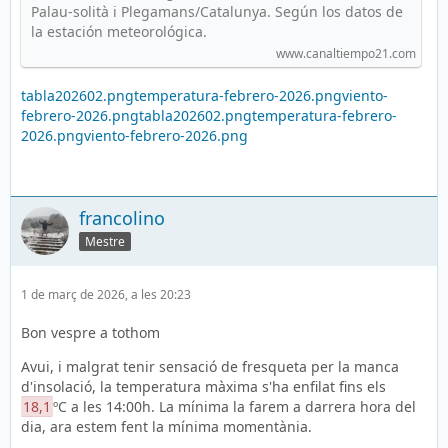
Palau-solità i Plegamans/Catalunya. Según los datos de
la estación meteorológica.
www.canaltiempo21.com
tabla202602.png
temperatura-febrero-2026.png
viento-
febrero-2026.png
tabla202602.png
temperatura-febrero-
2026.png
viento-febrero-2026.png
francolino
Mestre
1 de març de 2026, a les 20:23
Bon vespre a tothom
Avui, i malgrat tenir sensació de fresqueta per la manca
d'insolació, la temperatura màxima s'ha enfilat fins els
18,1
ºC a les 14:00h. La mínima la farem a darrera hora del
dia, ara estem fent la mínima momentània.