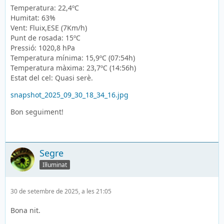
Temperatura: 22,4ºC
Humitat: 63%
Vent: Fluix,ESE (7Km/h)
Punt de rosada: 15ºC
Pressió: 1020,8 hPa
Temperatura mínima: 15,9ºC (07:54h)
Temperatura màxima: 23,7ºC (14:56h)
Estat del cel: Quasi serè.
snapshot_2025_09_30_18_34_16.jpg
Bon seguiment!
Segre
Il·luminat
30 de setembre de 2025, a les 21:05
Bona nit.