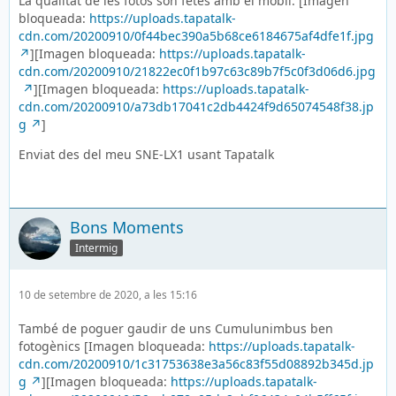
La qualitat de les fotos són fetes amb el mòbil. [Imagen
bloqueada:
https://uploads.tapatalk-
cdn.com/20200910/0f44bec390a5b68ce6184675af4dfe1f.jpg
][Imagen bloqueada:
https://uploads.tapatalk-
cdn.com/20200910/21822ec0f1b97c63c89b7f5c0f3d06d6.jpg
][Imagen bloqueada:
https://uploads.tapatalk-
cdn.com/20200910/a73db17041c2db4424f9d65074548f38.jp
g
]
Enviat des del meu SNE-LX1 usant Tapatalk
Bons Moments
Intermig
10 de setembre de 2020, a les 15:16
També de poguer gaudir de uns Cumulunimbus ben
fotogènics [Imagen bloqueada:
https://uploads.tapatalk-
cdn.com/20200910/1c31753638e3a56c83f55d08892b345d.jp
g
][Imagen bloqueada:
https://uploads.tapatalk-